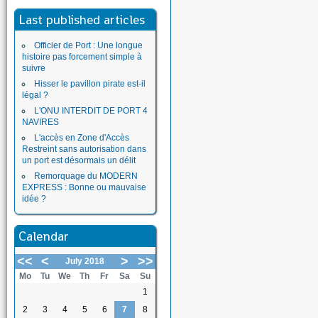
Last published articles
Officier de Port : Une longue
histoire pas forcement simple à
suivre
Hisser le pavillon pirate est-il
légal ?
L'ONU INTERDIT DE PORT 4
NAVIRES
L'accès en Zone d'Accès
Restreint sans autorisation dans
un port est désormais un délit
Remorquage du MODERN
EXPRESS : Bonne ou mauvaise
idée ?
Calendar
<<
<
>
>>
July 2018
Mo
Tu
We
Th
Fr
Sa
Su
1
2
3
4
5
6
7
8