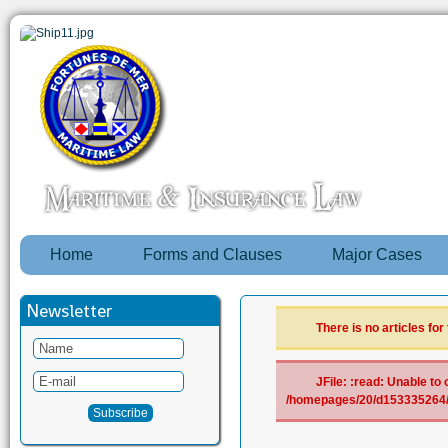
Home
Forms and Clauses
Major Cases
Newsletter
There is no articles for
JFile: :read: Unable to 
/homepages/20/d153335264/