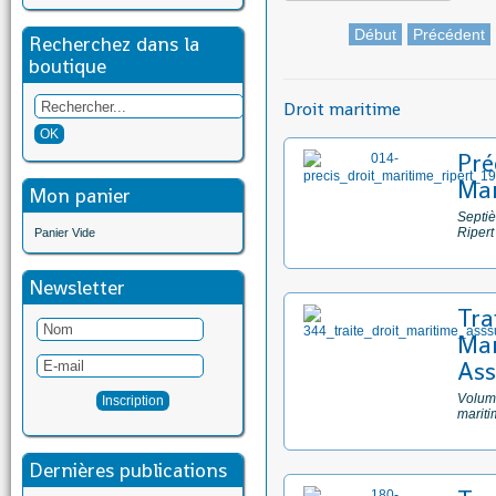
Début
Précédent
Recherchez dans la
boutique
Droit maritime
Pré
Mar
Mon panier
Septiè
Ripert
Panier Vide
Newsletter
Tra
Mar
Ass
Volume
mariti
Dernières publications