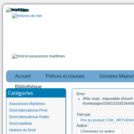
Accueil
Polices et clauses
Sinistres Majeur
Bibliothèque
Catégories
Error:
JFile::read : impossible d'ouvrir 
/homepages/20/d153335264/htd
Assurances Maritimes
Droit International Privé
Trier par
Droit International Public
Prix du produit COM_VIRTUE
Droit maritime
Auteur :
Histoire du Droit
Choisissez un auteur