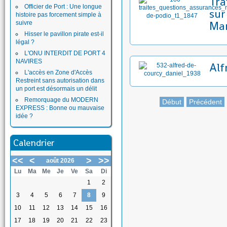
Tra
Officier de Port : Une longue
sur
histoire pas forcement simple à
Mar
suivre
Hisser le pavillon pirate est-il
légal ?
L'ONU INTERDIT DE PORT 4
NAVIRES
Alf
L'accès en Zone d'Accès
Restreint sans autorisation dans
un port est désormais un délit
Remorquage du MODERN
Début
Précédent
EXPRESS : Bonne ou mauvaise
idée ?
Calendrier
<<
<
>
>>
août 2026
Lu
Ma
Me
Je
Ve
Sa
Di
1
2
3
4
5
6
7
8
9
10
11
12
13
14
15
16
17
18
19
20
21
22
23