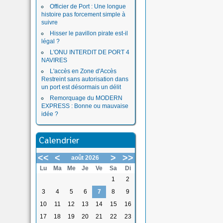
Officier de Port : Une longue
histoire pas forcement simple à
suivre
Hisser le pavillon pirate est-il
légal ?
L'ONU INTERDIT DE PORT 4
NAVIRES
L'accès en Zone d'Accès
Restreint sans autorisation dans
un port est désormais un délit
Remorquage du MODERN
EXPRESS : Bonne ou mauvaise
idée ?
Calendrier
<<
<
>
>>
août 2026
Lu
Ma
Me
Je
Ve
Sa
Di
1
2
3
4
5
6
7
8
9
10
11
12
13
14
15
16
17
18
19
20
21
22
23