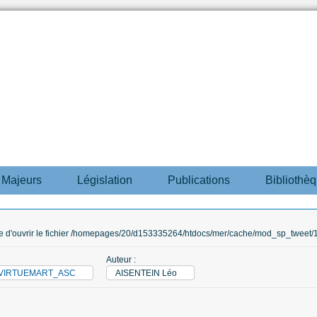
s Majeurs
Législation
Publications
Bibliothè
ble d'ouvrir le fichier /homepages/20/d153335264/htdocs/mer/cache/mod_sp_tweet/12
Auteur :
M_VIRTUEMART_ASC
AISENTEIN Léo