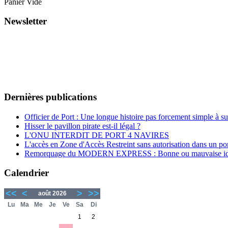
Panier Vide
Newsletter
Dernières publications
Officier de Port : Une longue histoire pas forcement simple à su
Hisser le pavillon pirate est-il légal ?
L'ONU INTERDIT DE PORT 4 NAVIRES
L'accès en Zone d'Accès Restreint sans autorisation dans un por
Remorquage du MODERN EXPRESS : Bonne ou mauvaise id
Calendrier
<<
<
>
>>
août 2026
Lu
Ma
Me
Je
Ve
Sa
Di
1
2