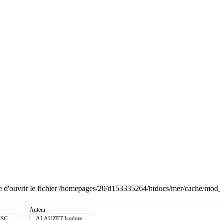
ble d'ouvrir le fichier /homepages/20/d153335264/htdocs/mer/cache/mod
Auteur :
ESC
ALAUZET Isodore