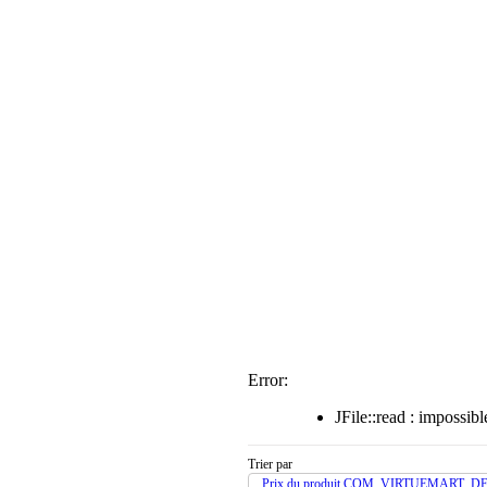
Error:
JFile::read : impossi
Trier par
Prix du produit COM_VIRTUEMART_D