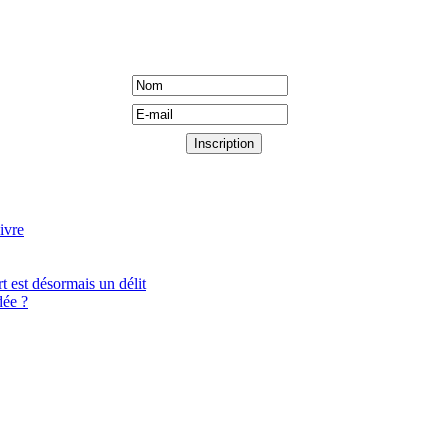
ivre
t est désormais un délit
ée ?