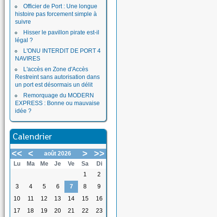
Officier de Port : Une longue
histoire pas forcement simple à
suivre
Hisser le pavillon pirate est-il
légal ?
L'ONU INTERDIT DE PORT 4
NAVIRES
L'accès en Zone d'Accès
Restreint sans autorisation dans
un port est désormais un délit
Remorquage du MODERN
EXPRESS : Bonne ou mauvaise
idée ?
Calendrier
<<
<
>
>>
août 2026
Lu
Ma
Me
Je
Ve
Sa
Di
1
2
3
4
5
6
7
8
9
10
11
12
13
14
15
16
17
18
19
20
21
22
23