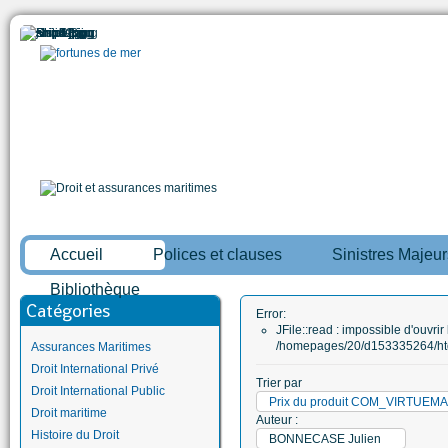
Accueil
Polices et clauses
Sinistres Majeur
Bibliothèque
Catégories
Error:
JFile::read : impossible d'ouvrir 
/homepages/20/d153335264/htd
Assurances Maritimes
Droit International Privé
Trier par
Droit International Public
Prix du produit COM_VIRTUE
Droit maritime
Auteur :
Histoire du Droit
BONNECASE Julien