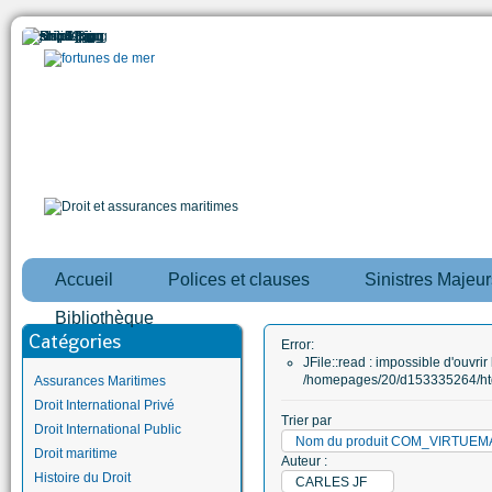
Accueil
Polices et clauses
Sinistres Majeur
Bibliothèque
Catégories
Error:
JFile::read : impossible d'ouvrir 
/homepages/20/d153335264/htd
Assurances Maritimes
Droit International Privé
Trier par
Droit International Public
Nom du produit COM_VIRTUE
Droit maritime
Auteur :
Histoire du Droit
CARLES JF