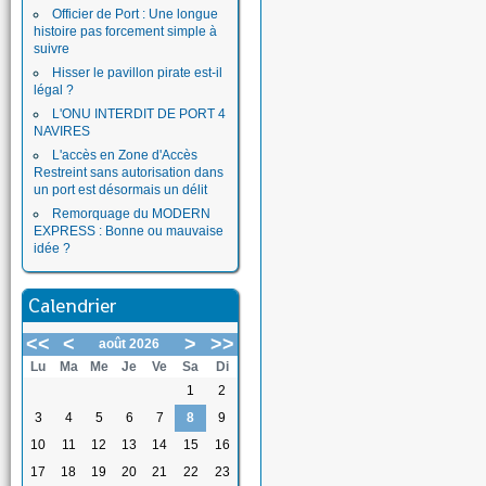
Officier de Port : Une longue
histoire pas forcement simple à
suivre
Hisser le pavillon pirate est-il
légal ?
L'ONU INTERDIT DE PORT 4
NAVIRES
L'accès en Zone d'Accès
Restreint sans autorisation dans
un port est désormais un délit
Remorquage du MODERN
EXPRESS : Bonne ou mauvaise
idée ?
Calendrier
<<
<
>
>>
août 2026
Lu
Ma
Me
Je
Ve
Sa
Di
1
2
3
4
5
6
7
8
9
10
11
12
13
14
15
16
17
18
19
20
21
22
23