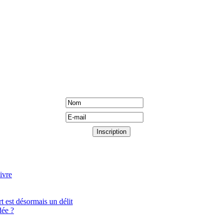
ivre
t est désormais un délit
ée ?