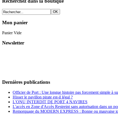
Recherchez dans la boutique
Mon panier
Panier Vide
Newsletter
Dernières publications
Officier de Port : Une longue histoire pas forcement simple à su
Hisser le pavillon pirate est-il légal ?
L'ONU INTERDIT DE PORT 4 NAVIRES
L'accès en Zone d'Accès Restreint sans autorisation dans un por
Remorquage du MODERN EXPRESS : Bonne ou mauvaise id