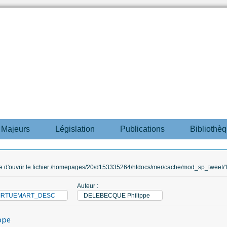
s Majeurs
Législation
Publications
Bibliothè
ble d'ouvrir le fichier /homepages/20/d153335264/htdocs/mer/cache/mod_sp_tweet/12
Auteur :
M_VIRTUEMART_DESC
DELEBECQUE Philippe
ppe