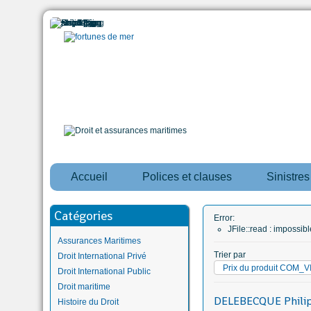
Accueil
Polices et clauses
Sinistre
Catégories
Error:
JFile::read : impossi
Assurances Maritimes
Trier par
Droit International Privé
Prix du produit CO
Droit International Public
Droit maritime
DELEBECQUE Phili
Histoire du Droit