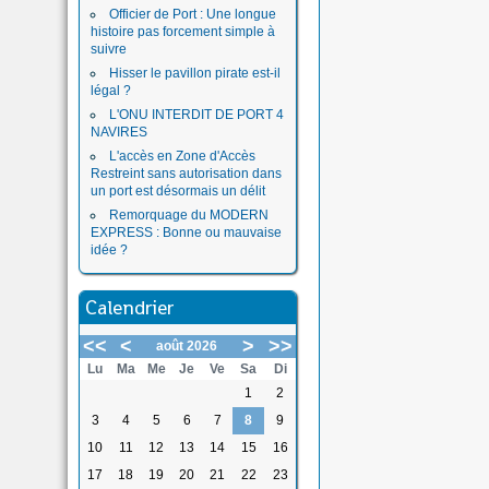
Officier de Port : Une longue
histoire pas forcement simple à
suivre
Hisser le pavillon pirate est-il
légal ?
L'ONU INTERDIT DE PORT 4
NAVIRES
L'accès en Zone d'Accès
Restreint sans autorisation dans
un port est désormais un délit
Remorquage du MODERN
EXPRESS : Bonne ou mauvaise
idée ?
Calendrier
<<
<
>
>>
août 2026
Lu
Ma
Me
Je
Ve
Sa
Di
1
2
3
4
5
6
7
8
9
10
11
12
13
14
15
16
17
18
19
20
21
22
23