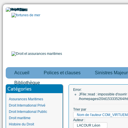
Accueil
Polices et clauses
Sinistres Majeur
Bibliothèque
Catégories
Error:
JFile::read : impossible d'ouvrir 
/homepages/20/d153335264/htd
Assurances Maritimes
Droit International Privé
Trier par
Droit International Public
Nom de l'auteur COM_VIRTU
Droit maritime
Auteur :
Histoire du Droit
LACOUR Léon