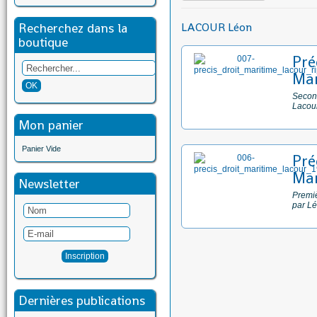
Recherchez dans la
LACOUR Léon
boutique
Pré
Mar
Second
Lacour
Mon panier
Panier Vide
Pré
Mar
Newsletter
Premiè
par L
Dernières publications