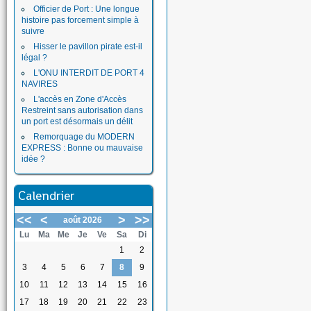
Officier de Port : Une longue
histoire pas forcement simple à
suivre
Hisser le pavillon pirate est-il
légal ?
L'ONU INTERDIT DE PORT 4
NAVIRES
L'accès en Zone d'Accès
Restreint sans autorisation dans
un port est désormais un délit
Remorquage du MODERN
EXPRESS : Bonne ou mauvaise
idée ?
Calendrier
<<
<
>
>>
août 2026
Lu
Ma
Me
Je
Ve
Sa
Di
1
2
3
4
5
6
7
8
9
10
11
12
13
14
15
16
17
18
19
20
21
22
23