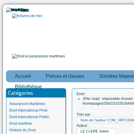
Accueil
Polices et clauses
Sinistres Majeur
Bibliothèque
Catégories
Error:
JFile::read : impossible d'ouvrir 
/homepages/20/d153335264/htd
Assurances Maritimes
Droit International Privé
Trier par
Droit International Public
Nom de l'auteur COM_VIRTU
Droit maritime
Auteur :
Histoire du Droit
LE CLERE Julien