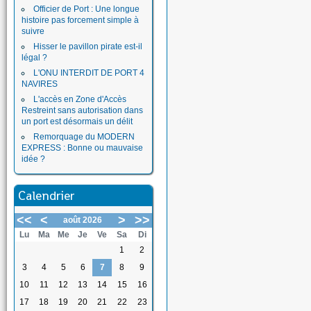
Officier de Port : Une longue
histoire pas forcement simple à
suivre
Hisser le pavillon pirate est-il
légal ?
L'ONU INTERDIT DE PORT 4
NAVIRES
L'accès en Zone d'Accès
Restreint sans autorisation dans
un port est désormais un délit
Remorquage du MODERN
EXPRESS : Bonne ou mauvaise
idée ?
Calendrier
<<
<
>
>>
août 2026
Lu
Ma
Me
Je
Ve
Sa
Di
1
2
3
4
5
6
7
8
9
10
11
12
13
14
15
16
17
18
19
20
21
22
23