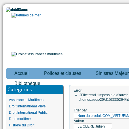
Accueil
Polices et clauses
Sinistres Majeur
Bibliothèque
Catégories
Error:
JFile::read : impossible d'ouvrir 
/homepages/20/d153335264/htd
Assurances Maritimes
Droit International Privé
Trier par
Droit International Public
Nom du produit COM_VIRTUE
Droit maritime
Auteur :
Histoire du Droit
LE CLERE Julien