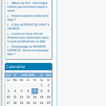
Officier de Port : Une longue
histoire pas forcement simple à
suivre
Hisser le pavillon pirate est-il
légal ?
L'ONU INTERDIT DE PORT 4
NAVIRES
L'accès en Zone d'Accès
Restreint sans autorisation dans
un port est désormais un délit
Remorquage du MODERN
EXPRESS : Bonne ou mauvaise
idée ?
Calendrier
<<
<
>
>>
août 2026
Lu
Ma
Me
Je
Ve
Sa
Di
1
2
3
4
5
6
7
8
9
10
11
12
13
14
15
16
17
18
19
20
21
22
23