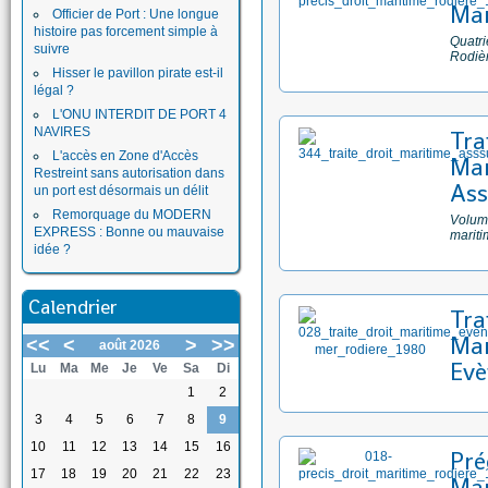
Mar
Officier de Port : Une longue
histoire pas forcement simple à
Quatri
suivre
Rodiè
Hisser le pavillon pirate est-il
légal ?
L'ONU INTERDIT DE PORT 4
NAVIRES
Tra
L'accès en Zone d'Accès
Mar
Restreint sans autorisation dans
Ass
un port est désormais un délit
Remorquage du MODERN
Volume
EXPRESS : Bonne ou mauvaise
mariti
idée ?
Calendrier
Tra
Mar
<<
<
>
>>
août 2026
Evè
Lu
Ma
Me
Je
Ve
Sa
Di
1
2
3
4
5
6
7
8
9
10
11
12
13
14
15
16
Pré
17
18
19
20
21
22
23
Mar