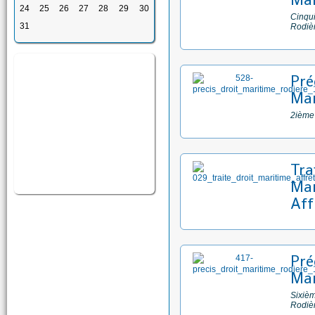
24
25
26
27
28
29
30
Cinqui
31
Rodiè
Pré
Mar
2ième
Tra
Mar
Aff
Pré
Mar
Sixièm
Rodiè