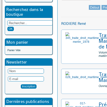
Début
Pr
Recherchez dans la
boutique
RODIERE René
Tra
Mar
Mon panier
de 
Panier Vide
Volume
matièr
Newsletter
Tra
Mar
Ouvrag
Dernières publications
Pré