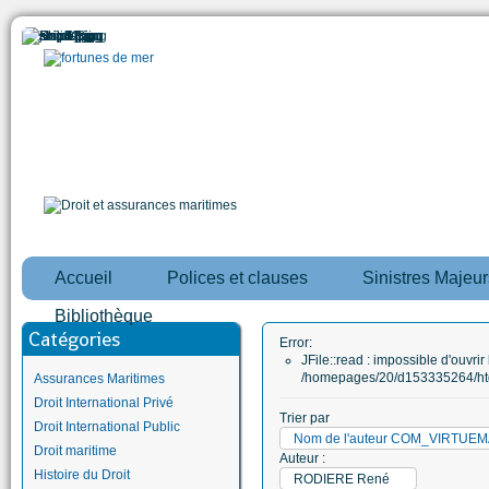
Accueil
Polices et clauses
Sinistres Majeur
Bibliothèque
Catégories
Error:
JFile::read : impossible d'ouvrir 
/homepages/20/d153335264/htd
Assurances Maritimes
Droit International Privé
Trier par
Droit International Public
Nom de l'auteur COM_VIRTU
Droit maritime
Auteur :
Histoire du Droit
RODIERE René