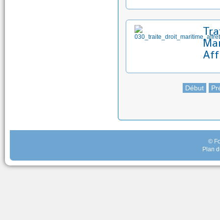
Tra
Mar
Aff
Début
Pr
© Fo
Plan d