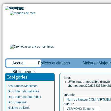
Accueil
Polices et clauses
Sinistres Majeur
Bibliothèque
Catégories
Error:
JFile::read : impossible d'ouvrir 
/homepages/20/d153335264/htd
Assurances Maritimes
Droit International Privé
Trier par
Droit International Public
Nom de l'auteur COM_VIRTU
Droit maritime
Auteur :
Histoire du Droit
VERMOND Edmond