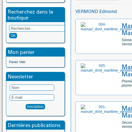
Recherchez dans la
VERMOND Edmond
boutique
Man
Mar
5ième 
Vermo
Mon panier
Panier Vide
Man
Mar
Newsletter
Premie
plume
Man
Mar
Second
Dernières publications
Vermo