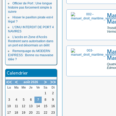
Officier de Port : Une longue
histoire pas forcement simple à
suivre
Man
Hisser le pavillon pirate est-il
Mar
légal ?
L'ONU INTERDIT DE PORT 4
Troisi
NAVIRES
Vermo
L'accès en Zone d'Accès
Restreint sans autorisation dans
un port est désormais un délit
Man
Remorquage du MODERN
EXPRESS : Bonne ou mauvaise
Mar
idée ?
Quatri
Edmo
Calendrier
<<
<
>
>>
août 2026
Lu
Ma
Me
Je
Ve
Sa
Di
1
2
3
4
5
6
7
8
9
10
11
12
13
14
15
16
17
18
19
20
21
22
23