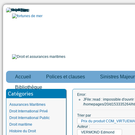
Accueil
Polices et clauses
Sinistres Majeur
Bibliothèque
Catégories
Error:
JFile::read : impossible d'ouvrir 
/homepages/20/d153335264/htd
Assurances Maritimes
Droit International Privé
Trier par
Droit International Public
Prix du produit COM_VIRTUE
Droit maritime
Auteur :
Histoire du Droit
VERMOND Edmond