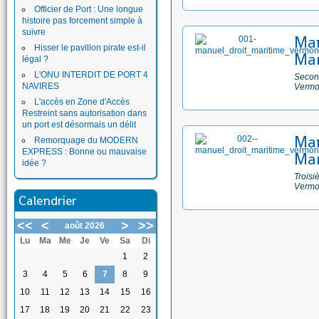
Officier de Port : Une longue
histoire pas forcement simple à
suivre
Man
Hisser le pavillon pirate est-il
Mar
légal ?
L'ONU INTERDIT DE PORT 4
Second
NAVIRES
Vermo
L'accès en Zone d'Accès
Restreint sans autorisation dans
un port est désormais un délit
Man
Remorquage du MODERN
EXPRESS : Bonne ou mauvaise
Mar
idée ?
Troisi
Vermo
Calendrier
<<
<
>
>>
août 2026
Lu
Ma
Me
Je
Ve
Sa
Di
1
2
3
4
5
6
7
8
9
10
11
12
13
14
15
16
17
18
19
20
21
22
23