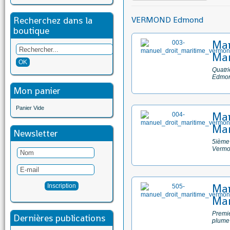
Recherchez dans la
VERMOND Edmond
boutique
Man
Mar
Quatri
Edmo
Mon panier
Panier Vide
Man
Mar
Newsletter
5ième 
Vermo
Man
Mar
Premie
Dernières publications
plume