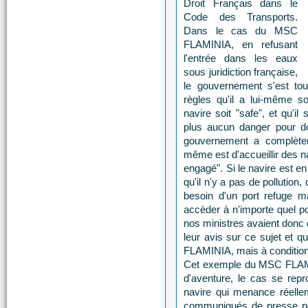
Droit Français dans le
Code des Transports.
Dans le cas du MSC
FLAMINIA, en refusant
l'entrée dans les eaux
sous juridiction française,
le gouvernement s'est tou
règles qu'il a lui-même so
navire soit "safe", et qu'i
plus aucun danger pour don
gouvernement a complètemen
même est d'accueillir des na
engagé". Si le navire est en
qu'il n'y a pas de pollution,
besoin d'un port refuge mai
accèder à n'importe quel po
nos ministres avaient donc 
leur avis sur ce sujet et q
FLAMINIA, mais à condition q
Cet exemple du MSC FLAMI
d'aventure, le cas se rep
navire qui menance réelle
communiqués de presse pour