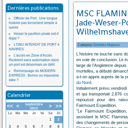
Dernières publications
MSC FLAMINIA
Officier de Port : Une longue
Jade-Weser-Po
histoire pas forcement simple à
suivre
Wilhelmshav
Hisser le pavillon pirate est-il
légal ?
L'ONU INTERDIT DE PORT 4
Category
Sinistres Majeurs
NAVIRES
L'histoire ne touche sans do
L'accès en Zone d'Accès
en voie de conclusion. Le t
Restreint sans autorisation dans
un port est désormais un délit
large de l'Angleterre depuis 
mortelles, a débuté dimanch
Remorquage du MODERN
EXPRESS : Bonne ou mauvaise
a-t-on appris auprès de la
p
idée ?
du Nord
.
Initialement prévu vendredi
et qui transportait 2.876 
Calendrier
repoussé pour des raiso
septembre
Fairmount Expedition.
<<
<
>
>>
2012
"Le Fairmount Expedition
Lu
Ma
Me
Je
Ve
Sa
Di
assistant le MSC Flaminia, 
1
2
des changements de person
3
4
5
6
7
8
9