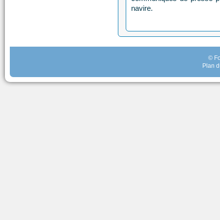
navire.
© Fo
Plan d