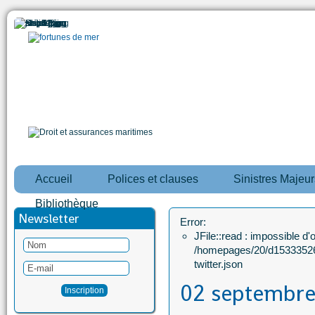
Accueil
Polices et clauses
Sinistres Majeur
Bibliothèque
Newsletter
Error:
JFile::read : impossible d'ou
/homepages/20/d15333526
twitter.json
02 septembre