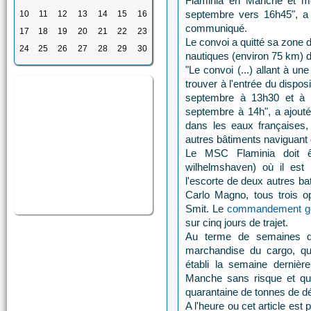
Flaminia en Manche et m
septembre vers 16h45", a 
10
11
12
13
14
15
16
communiqué.
17
18
19
20
21
22
23
Le convoi a quitté sa zone d
24
25
26
27
28
29
30
nautiques (environ 75 km) d
"Le convoi (...) allant à un
trouver à l'entrée du dispos
septembre à 13h30 et à l
septembre à 14h", a ajouté 
dans les eaux françaises, 
autres bâtiments naviguant 
Le MSC Flaminia doit êt
wilhelmshaven) où il est
l'escorte de deux autres ba
Carlo Magno, tous trois op
Smit. Le
commandement gén
sur cinq jours de trajet.
Au terme de semaines de
marchandise du cargo, qui
établi la semaine dernièr
Manche sans risque et q
quarantaine de tonnes de dé
A l'heure ou cet article est 