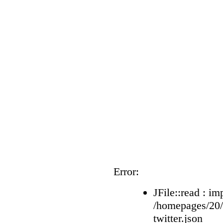
Error:
JFile::read : im
/homepages/20
twitter.json