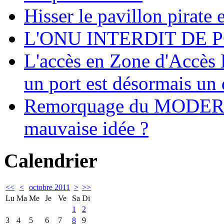
Hisser le pavillon pirate e
L'ONU INTERDIT DE 
L'accès en Zone d'Accès R
un port est désormais un 
Remorquage du MODER
mauvaise idée ?
Calendrier
<<
<
octobre 2011
>
>>
Lu
Ma
Me
Je
Ve
Sa
Di
1
2
3
4
5
6
7
8
9