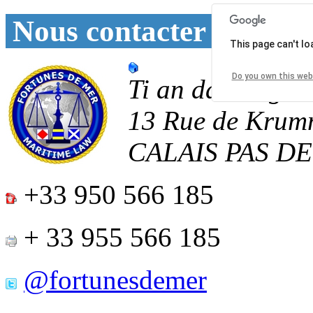
Nous contacter
This page can't l
Do you own this web
Ti an daoulagad
13 Rue de Krum
CALAIS
PAS D
+33 950 566 185
+ 33 955 566 185
@fortunesdemer