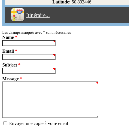
Latitude:
50.893446
Éviter les péages
Itinéraire...
Partir!
Reset
Les champs marqués avec
*
sont nécessaires
Name
*
Email
*
Subject
*
Message
*
Envoyer une copie à votre email