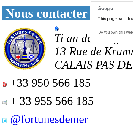
Nous contacter
This page can't l
Do you own this web
Ti an daoulagad
13 Rue de Krum
CALAIS
PAS D
+33 950 566 185
+ 33 955 566 185
@fortunesdemer