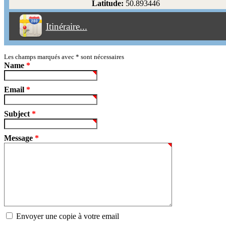
Latitude:
50.893446
Éviter les péages
Itinéraire...
Partir!
Reset
Les champs marqués avec
*
sont nécessaires
Name
*
Email
*
Subject
*
Message
*
Envoyer une copie à votre email