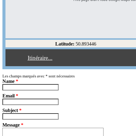
Options d'itinéraire
Partir de l'adresse
Éviter les autoroutes
Latitude:
50.893446
Éviter les péages
Itinéraire...
Partir!
Reset
Les champs marqués avec
*
sont nécessaires
Name
*
Email
*
Subject
*
Message
*