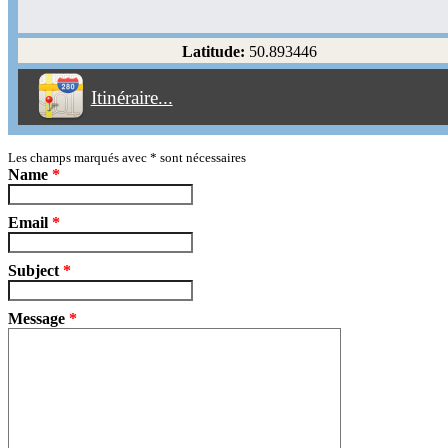
Éviter les autoroutes
Latitude:
50.893446
Éviter les péages
Itinéraire...
Partir!
Reset
Les champs marqués avec
*
sont nécessaires
Name
*
Email
*
Subject
*
Message
*