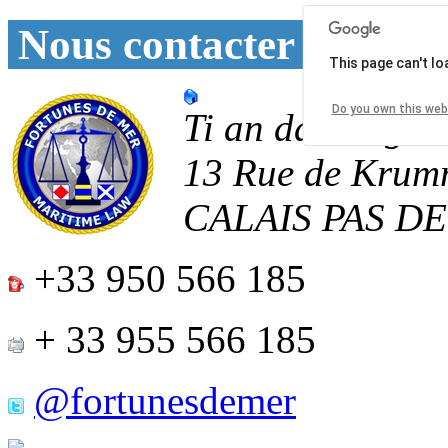
Nous contacter
This page can't l
Do you own this web
Ti an daoulagad
13 Rue de Krum
CALAIS
PAS D
+33 950 566 185
+ 33 955 566 185
@fortunesdemer