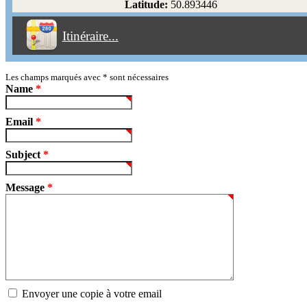
Latitude:
50.893446
Éviter les péages
Itinéraire...
Partir!
Reset
Les champs marqués avec
*
sont nécessaires
Name
*
Email
*
Subject
*
Message
*
Envoyer une copie à votre email