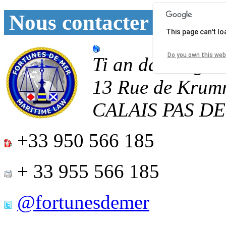
Nous contacter
This page can't l
Do you own this web
Ti an daoulagad
13 Rue de Krum
CALAIS
PAS D
+33 950 566 185
+ 33 955 566 185
@fortunesdemer