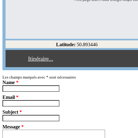
Options d'itinéraire
Partir de l'adresse
Éviter les autoroutes
Latitude:
50.893446
Éviter les péages
Itinéraire...
Partir!
Reset
Les champs marqués avec
*
sont nécessaires
Name
*
Email
*
Subject
*
Message
*