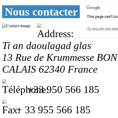
Nous contacter
This page can't l
Do you own this web
Ti an daoulagad glas
13 Rue de Krummesse
BON
CALAIS
62340
France
+33 950 566 185
+ 33 955 566 185