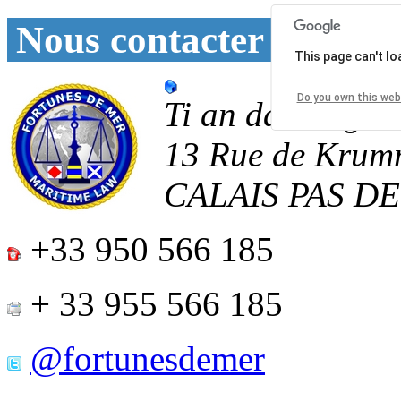
Nous contacter
This page can't l
Do you own this web
Ti an daoulagad
13 Rue de Krum
CALAIS
PAS D
+33 950 566 185
+ 33 955 566 185
@fortunesdemer