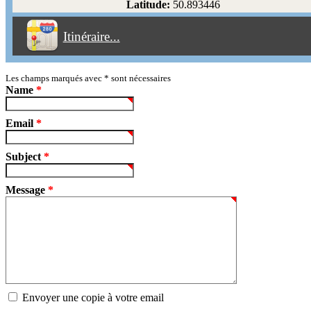
Latitude:
50.893446
Éviter les péages
Itinéraire...
Partir!
Reset
Les champs marqués avec
*
sont nécessaires
Name
*
Email
*
Subject
*
Message
*
Envoyer une copie à votre email