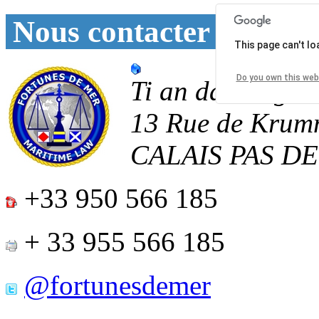
Nous contacter
This page can't l
Do you own this web
Ti an daoulagad
13 Rue de Krum
CALAIS
PAS D
+33 950 566 185
+ 33 955 566 185
@fortunesdemer