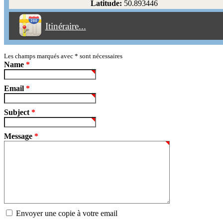
Latitude:
50.893446
Éviter les péages
Itinéraire...
Partir!
Reset
Les champs marqués avec
*
sont nécessaires
Name
*
Email
*
Subject
*
Message
*
Envoyer une copie à votre email