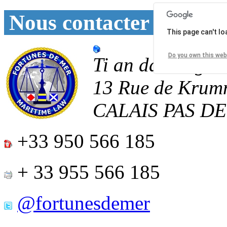
Nous contacter
This page can't l
Do you own this web
Ti an daoulagad
13 Rue de Krum
CALAIS
PAS D
+33 950 566 185
+ 33 955 566 185
@fortunesdemer