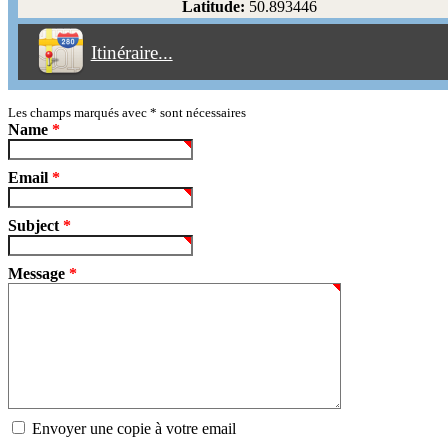
Latitude:
50.893446
Éviter les péages
Itinéraire...
Partir!
Reset
Les champs marqués avec
*
sont nécessaires
Name
*
Email
*
Subject
*
Message
*
Envoyer une copie à votre email