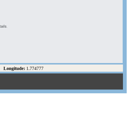
ails.
Longitude:
1.774777