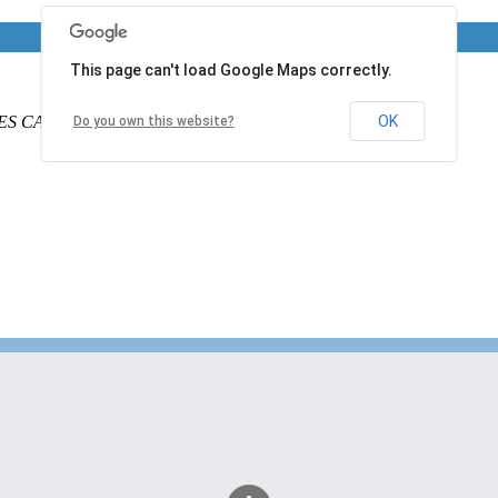
This page can't load Google Maps correctly.
ES CALAIS
PAS DE CALAIS
62340
France
OK
Do you own this website?