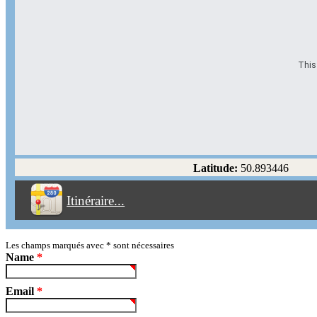
This 
Options d'itinéraire
Partir de l'adresse
Éviter les autoroutes
Latitude:
50.893446
Éviter les péages
Itinéraire...
Partir!
Reset
Les champs marqués avec
*
sont nécessaires
Name
*
Email
*