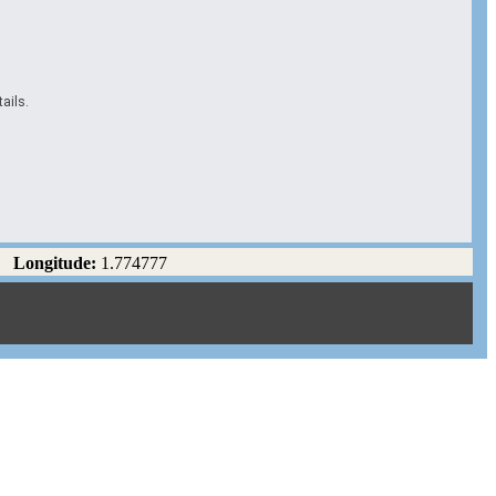
ails.
Longitude:
1.774777