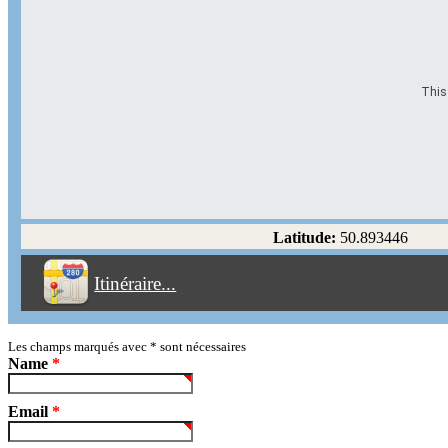
This 
Options d'itinéraire
Partir de l'adresse
Éviter les autoroutes
Latitude:
50.893446
Éviter les péages
Itinéraire...
Partir!
Reset
Les champs marqués avec
*
sont nécessaires
Name
*
Email
*