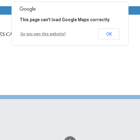
This page can't load Google Maps correctly.
ES CALAIS
PAS DE CALAIS
62340
France
OK
Do you own this website?