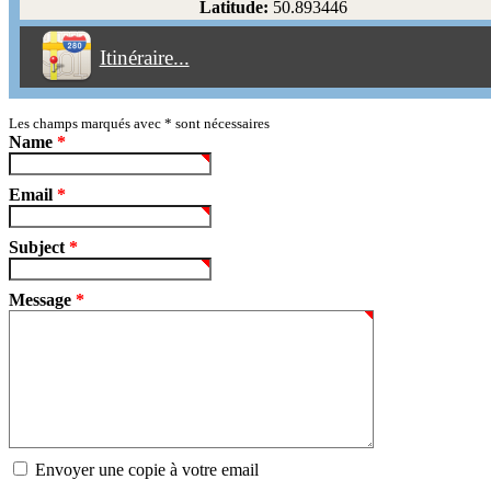
Latitude:
50.893446
Éviter les péages
Itinéraire...
Partir!
Reset
Les champs marqués avec
*
sont nécessaires
Name
*
Email
*
Subject
*
Message
*
Envoyer une copie à votre email