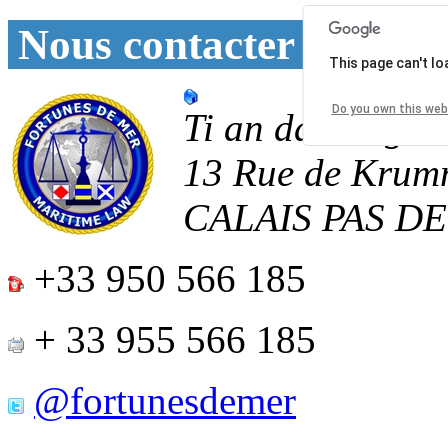
Nous contacter
This page can't l
Do you own this web
Ti an daoulagad
13 Rue de Krum
CALAIS
PAS D
+33 950 566 185
+ 33 955 566 185
@fortunesdemer