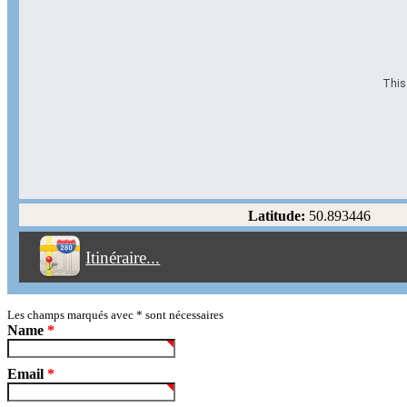
This 
Options d'itinéraire
Partir de l'adresse
Éviter les autoroutes
Latitude:
50.893446
Éviter les péages
Itinéraire...
Partir!
Reset
Les champs marqués avec
*
sont nécessaires
Name
*
Email
*