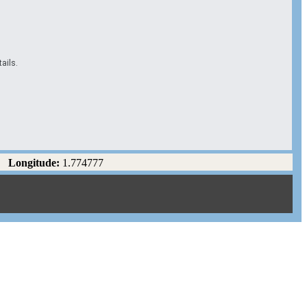
ails.
Longitude:
1.774777