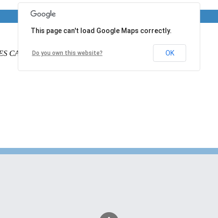
This page can't load Google Maps correctly.
ES CALAIS
PAS DE CALAIS
62340
France
OK
Do you own this website?