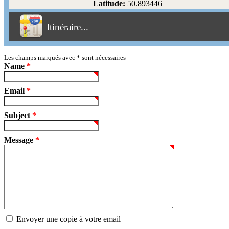
Latitude:
50.893446
Éviter les péages
Itinéraire...
Partir!
Reset
Les champs marqués avec
*
sont nécessaires
Name
*
Email
*
Subject
*
Message
*
Envoyer une copie à votre email