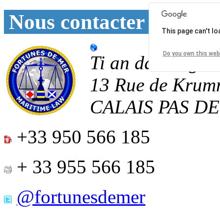
Nous contacter
This page can't l
Do you own this web
Ti an daoulagad
13 Rue de Krum
CALAIS
PAS D
+33 950 566 185
+ 33 955 566 185
@fortunesdemer