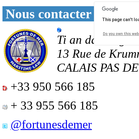
Nous contacter
This page can't l
Do you own this web
Ti an daoulagad
13 Rue de Krum
CALAIS
PAS D
+33 950 566 185
+ 33 955 566 185
@fortunesdemer