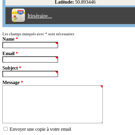
Latitude:
50.893446
Éviter les péages
Itinéraire...
Partir!
Reset
Les champs marqués avec
*
sont nécessaires
Name
*
Email
*
Subject
*
Message
*
Envoyer une copie à votre email