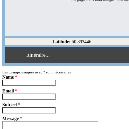
Options d'itinéraire
Partir de l'adresse
Éviter les autoroutes
Latitude:
50.893446
Éviter les péages
Itinéraire...
Partir!
Reset
Les champs marqués avec
*
sont nécessaires
Name
*
Email
*
Subject
*
Message
*