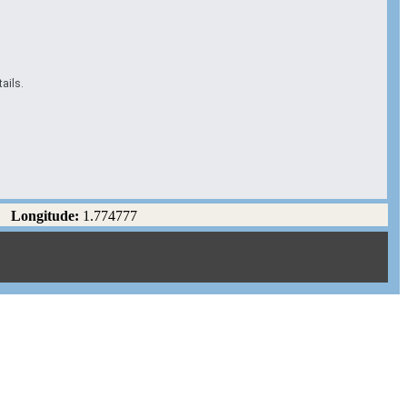
ails.
Longitude:
1.774777