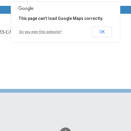
This page can't load Google Maps correctly.
ES CALAIS
PAS DE CALAIS
62340
France
OK
Do you own this website?