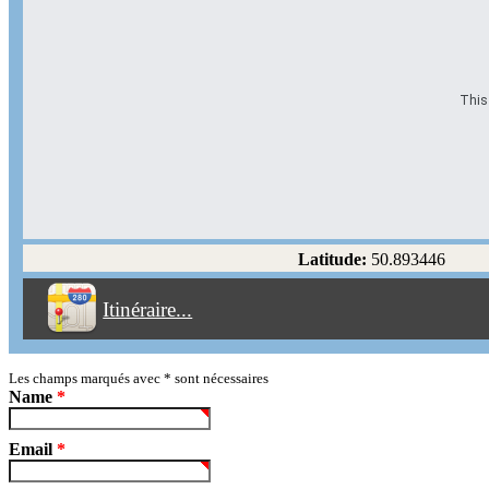
This 
Options d'itinéraire
Partir de l'adresse
Éviter les autoroutes
Latitude:
50.893446
Éviter les péages
Itinéraire...
Partir!
Reset
Les champs marqués avec
*
sont nécessaires
Name
*
Email
*