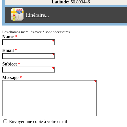
Latitude:
50.893446
Éviter les péages
Itinéraire...
Partir!
Reset
Les champs marqués avec
*
sont nécessaires
Name
*
Email
*
Subject
*
Message
*
Envoyer une copie à votre email