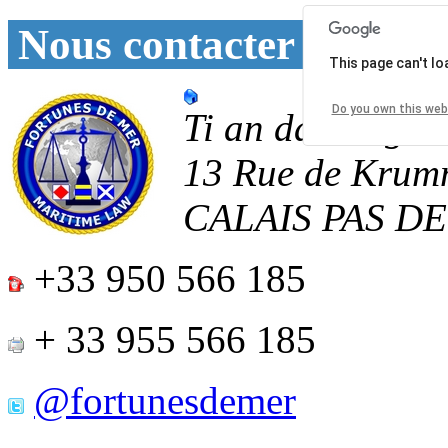
Nous contacter
This page can't l
Do you own this web
Ti an daoulagad
13 Rue de Krum
CALAIS
PAS D
+33 950 566 185
+ 33 955 566 185
@fortunesdemer