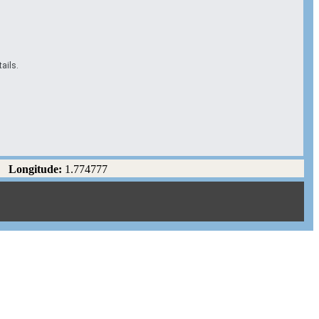
ails.
Longitude:
1.774777