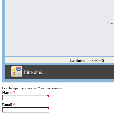
This 
Options d'itinéraire
Partir de l'adresse
Éviter les autoroutes
Latitude:
50.893446
Éviter les péages
Itinéraire...
Partir!
Reset
Les champs marqués avec
*
sont nécessaires
Name
*
Email
*