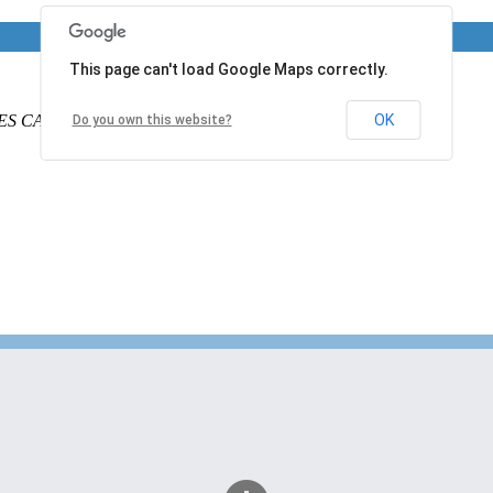
This page can't load Google Maps correctly.
ES CALAIS
PAS DE CALAIS
62340
France
OK
Do you own this website?