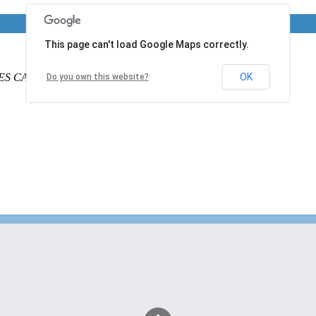
This page can't load Google Maps correctly.
ES CALAIS
PAS DE CALAIS
62340
France
OK
Do you own this website?