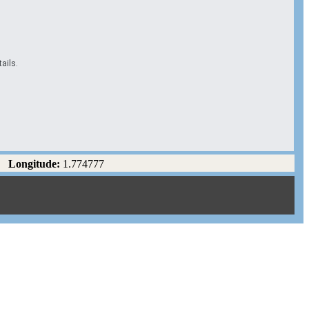
ails.
Longitude:
1.774777