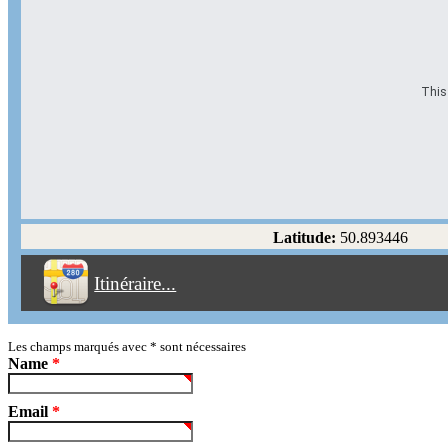
This 
Options d'itinéraire
Partir de l'adresse
Éviter les autoroutes
Latitude:
50.893446
Éviter les péages
Itinéraire...
Partir!
Reset
Les champs marqués avec
*
sont nécessaires
Name
*
Email
*