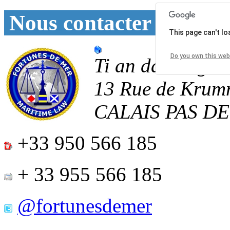
Nous contacter
This page can't l
Do you own this web
Ti an daoulagad
13 Rue de Krum
CALAIS
PAS D
+33 950 566 185
+ 33 955 566 185
@fortunesdemer