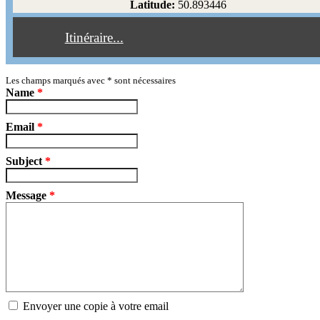
Latitude:
50.893446
Éviter les péages
Itinéraire...
Partir!
Reset
Les champs marqués avec
*
sont nécessaires
Name
*
Email
*
Subject
*
Message
*
Envoyer une copie à votre email