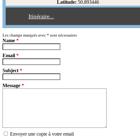
Latitude:
50.893446
Éviter les péages
Itinéraire...
Partir!
Reset
Les champs marqués avec
*
sont nécessaires
Name
*
Email
*
Subject
*
Message
*
Envoyer une copie à votre email