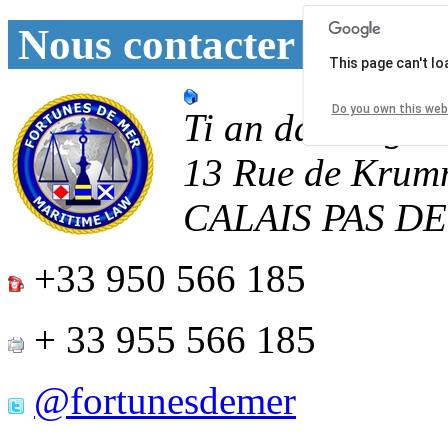
Nous contacter
This page can't l
Do you own this web
Ti an daoulagad
13 Rue de Krum
CALAIS
PAS D
+33 950 566 185
+ 33 955 566 185
@fortunesdemer