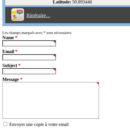
Latitude:
50.893446
Éviter les péages
Itinéraire...
Partir!
Reset
Les champs marqués avec
*
sont nécessaires
Name
*
Email
*
Subject
*
Message
*
Envoyer une copie à votre email