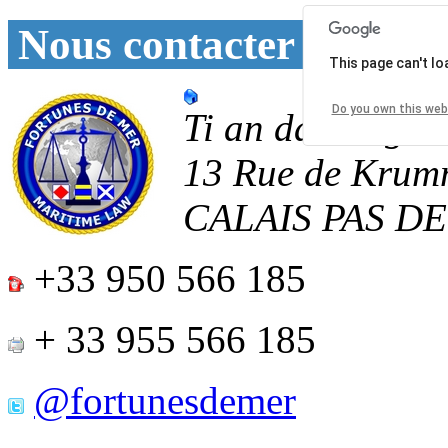
Nous contacter
This page can't l
Do you own this web
Ti an daoulagad
13 Rue de Krum
CALAIS
PAS D
+33 950 566 185
+ 33 955 566 185
@fortunesdemer