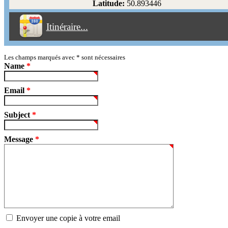
Latitude:
50.893446
Éviter les péages
Itinéraire...
Partir!
Reset
Les champs marqués avec
*
sont nécessaires
Name
*
Email
*
Subject
*
Message
*
Envoyer une copie à votre email