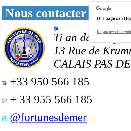
Nous contacter
This page can't l
Do you own this web
Ti an daoulagad
13 Rue de Krum
CALAIS
PAS D
+33 950 566 185
+ 33 955 566 185
@fortunesdemer