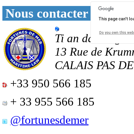
Nous contacter
This page can't l
Do you own this web
Ti an daoulagad
13 Rue de Krum
CALAIS
PAS D
+33 950 566 185
+ 33 955 566 185
@fortunesdemer