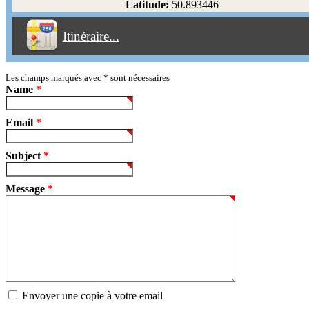
Latitude:
50.893446
Éviter les péages
Itinéraire...
Partir!
Reset
Les champs marqués avec
*
sont nécessaires
Name
*
Email
*
Subject
*
Message
*
Envoyer une copie à votre email