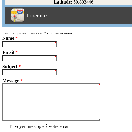
Latitude:
50.893446
Éviter les péages
Itinéraire...
Partir!
Reset
Les champs marqués avec
*
sont nécessaires
Name
*
Email
*
Subject
*
Message
*
Envoyer une copie à votre email