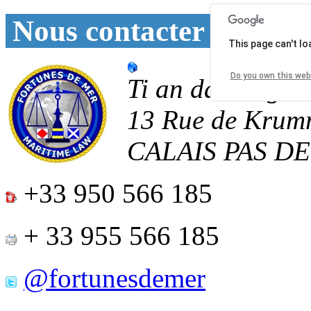
Nous contacter
This page can't l
Do you own this web
Ti an daoulagad
13 Rue de Krum
CALAIS
PAS D
+33 950 566 185
+ 33 955 566 185
@fortunesdemer