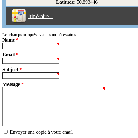
Latitude:
50.893446
Éviter les péages
Itinéraire...
Partir!
Reset
Les champs marqués avec
*
sont nécessaires
Name
*
Email
*
Subject
*
Message
*
Envoyer une copie à votre email