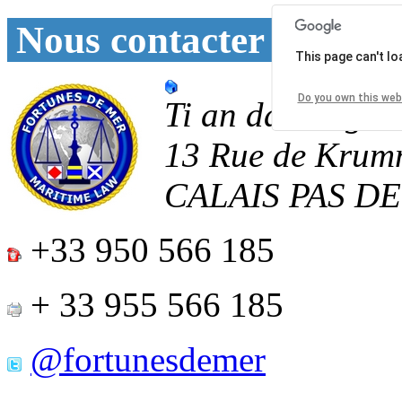
Nous contacter
This page can't l
Do you own this web
Ti an daoulagad
13 Rue de Krum
CALAIS
PAS D
+33 950 566 185
+ 33 955 566 185
@fortunesdemer