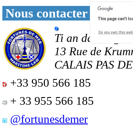
Nous contacter
This page can't l
Do you own this web
Ti an daoulagad
13 Rue de Krum
CALAIS
PAS D
+33 950 566 185
+ 33 955 566 185
@fortunesdemer