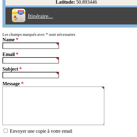
Latitude:
50.893446
Éviter les péages
Itinéraire...
Partir!
Reset
Les champs marqués avec
*
sont nécessaires
Name
*
Email
*
Subject
*
Message
*
Envoyer une copie à votre email