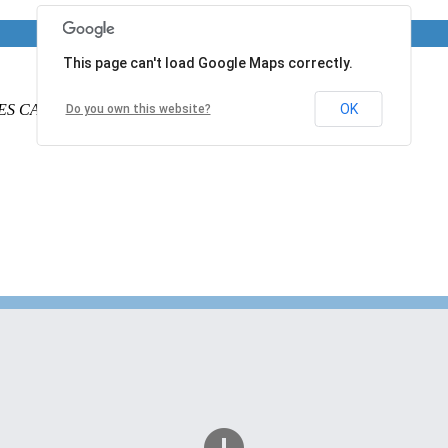
This page can't load Google Maps correctly.
ES CALAIS
PAS DE CALAIS
62340
France
OK
Do you own this website?