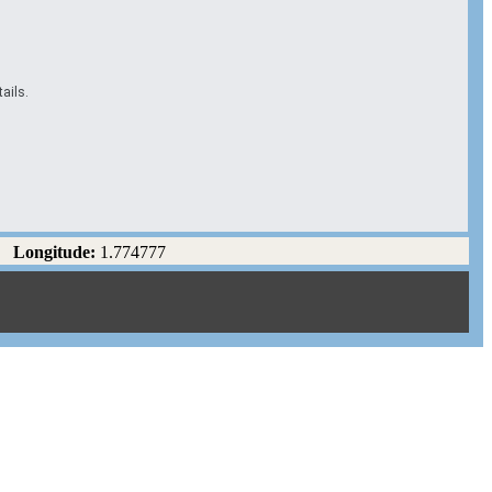
ails.
Longitude:
1.774777