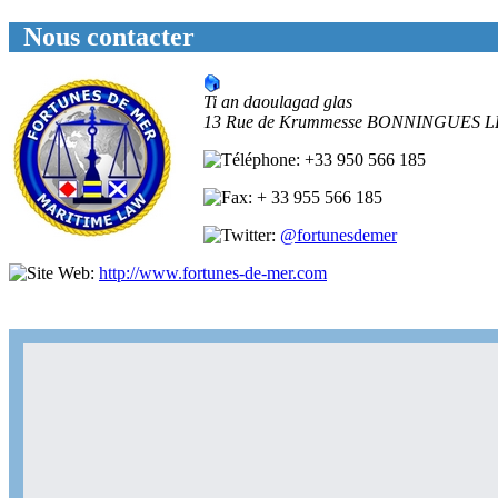
Nous contacter
Ti an daoulagad glas
13 Rue de Krummesse
BONNINGUES L
+33 950 566 185
+ 33 955 566 185
@fortunesdemer
http://www.fortunes-de-mer.com