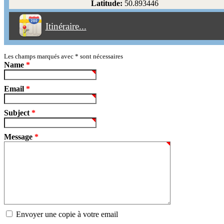
Latitude:
50.893446
Éviter les péages
Itinéraire...
Partir!
Reset
Les champs marqués avec
*
sont nécessaires
Name
*
Email
*
Subject
*
Message
*
Envoyer une copie à votre email