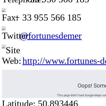
+ 33 955 566 185
@fortunesdemer
http://www.fortunes-
Oops! Some
This page didn't load Google Maps corre
Latitude:
50.893446
Options d'itinéraire