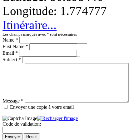
Partir de l'adresse
Longitude:
1.774777
Éviter les autoroutes
Éviter les péages
Itinéraire...
Partir!
Reset
Les champs marqués avec
*
sont nécessaires
Name
*
First Name
*
Email
*
Subject
*
Message
*
Envoyer une copie à votre email
Code de validation:
Envoyer
Reset