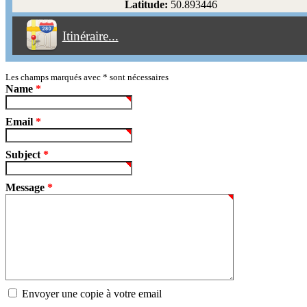
Latitude:
50.893446
Éviter les péages
Itinéraire...
Partir!
Reset
Les champs marqués avec
*
sont nécessaires
Name
*
Email
*
Subject
*
Message
*
Envoyer une copie à votre email