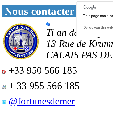
Nous contacter
This page can't l
Do you own this web
Ti an daoulagad
13 Rue de Krum
CALAIS
PAS D
+33 950 566 185
+ 33 955 566 185
@fortunesdemer