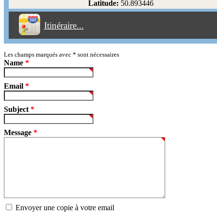
Latitude:
50.893446
Éviter les péages
Itinéraire...
Partir!
Reset
Les champs marqués avec
*
sont nécessaires
Name
*
Email
*
Subject
*
Message
*
Envoyer une copie à votre email