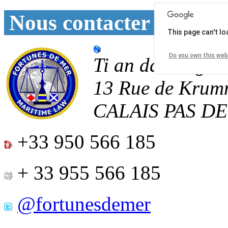
Nous contacter
This page can't l
Do you own this web
Ti an daoulagad
13 Rue de Krum
CALAIS
PAS D
+33 950 566 185
+ 33 955 566 185
@fortunesdemer