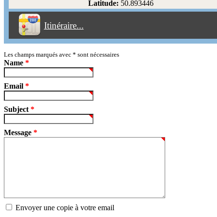
Latitude:
50.893446
Éviter les péages
Itinéraire...
Partir!
Reset
Les champs marqués avec
*
sont nécessaires
Name
*
Email
*
Subject
*
Message
*
Envoyer une copie à votre email