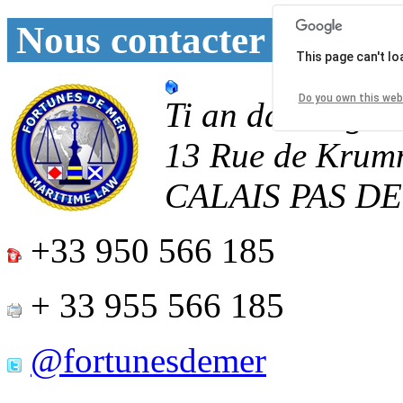
Nous contacter
This page can't l
Do you own this web
Ti an daoulagad
13 Rue de Krum
CALAIS
PAS D
+33 950 566 185
+ 33 955 566 185
@fortunesdemer